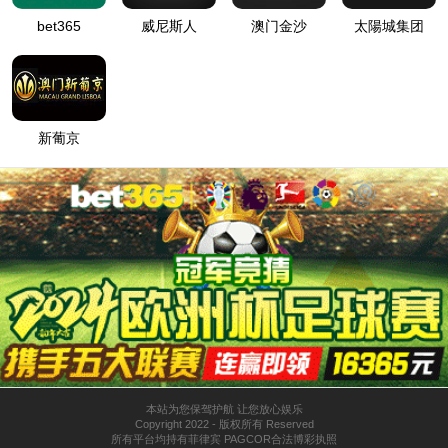
工
太阳成
硬件
软件
网络
视频
售后
具
集团
说明
说明
调试
资料
服务
软
tyc234cc
书
书
助手
件
升级包
QQ咨询
VIDEO
官方微信