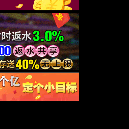
返回顶部
高科太阳成集团tyc234cc是我们始终不变的追求。
件类型
文件下载
F
F