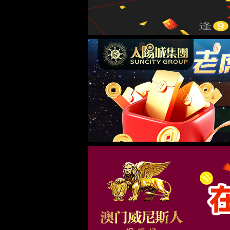
视频资料
U