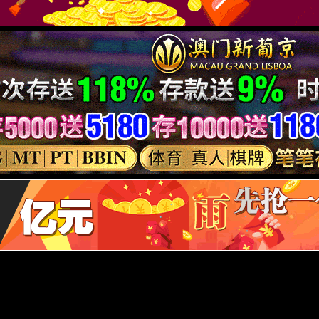
太阳成集团
tyc234cc升级包
先进可靠的技术迅速崛起。以科技求发展，不断为用户提供满意的
发布时间
文
2021-04-13
PD
2021-04-13
PD