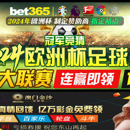
太阳成集团tyc234cc
太阳成集团
解决方案
客户与案例
tyc234cc