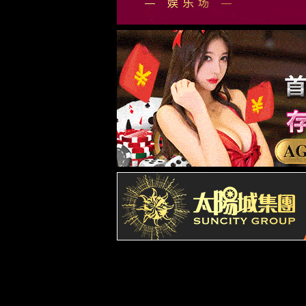
我们凭借在土木工程领域的专业水平、强大的研发力量和
文件名称
HCCJY_V1.5
HCWL_V1.0.1