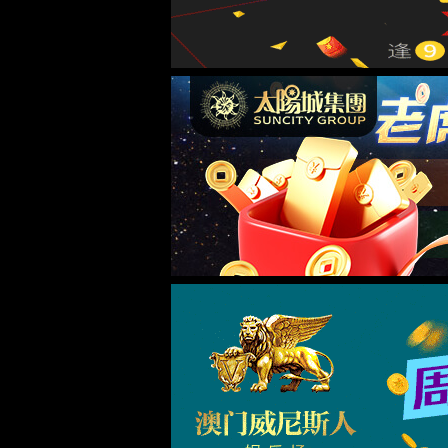
沉降类
变形类
HC-FSFX5
环境监测类
风速风向仪
压力式传感器
气体传感器