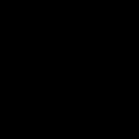
矿山
建筑
QQ咨询
官方微信
超大量程
高性