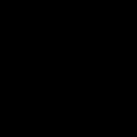
基本参数
起动风速
测量范围
环境温度
环境湿度
工作电压
功率
信号输出