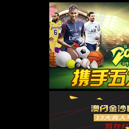
15年
首页
自动化监测设备及方案供应商！